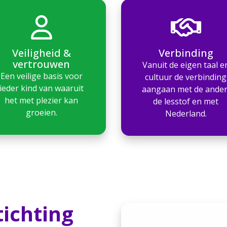
Veiligheid &
Verbinding
vertrouwen
Vanuit de eigen taal e
Een veilige basis voor
cultuur de verbinding
ieder kind van waaruit
aangaan met de ander
het met plezier kan
de lesstof en met
groeien.
Nederland.
tichting