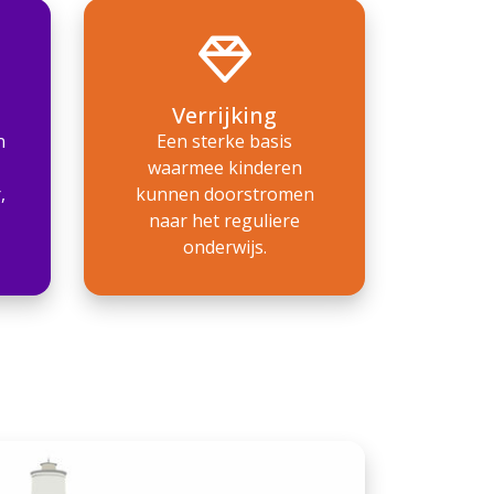
Verrijking
n
Een sterke basis
waarmee kinderen
,
kunnen doorstromen
naar het reguliere
onderwijs.