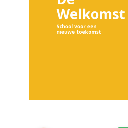
Welkomst
ISK
School voor een
Expertise delen
nieuwe toekomst
Samenwerkingsconvenant
Contact