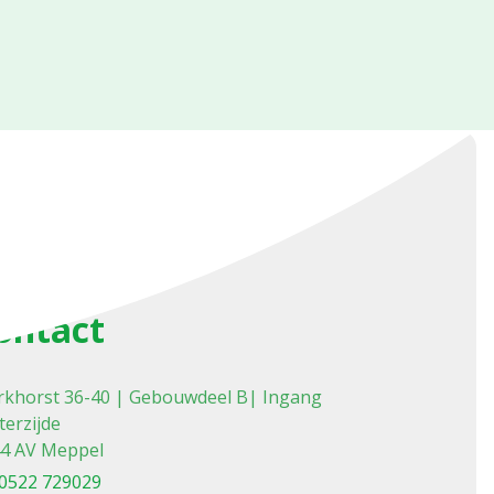
ontact
khorst 36-40 | Gebouwdeel B| Ingang
terzijde
4 AV Meppel
0522 729029