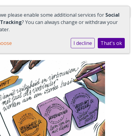
Schoolwiki
 we please enable some additional services for
Social
 Tracking
? You can always change or withdraw your
ater.
hoose
I decline
That's ok