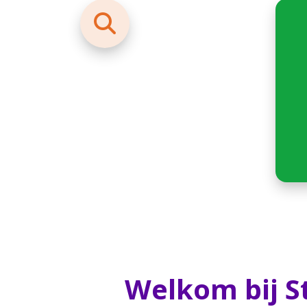
Schoolwiki
Schoolwiki
Welkom bij S