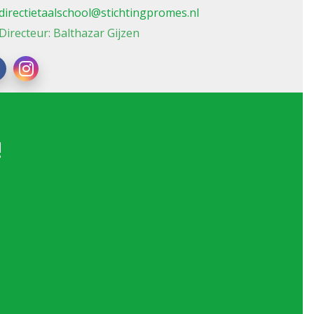
directietaalschool@stichtingpromes.nl
Directeur: Balthazar Gijzen
!