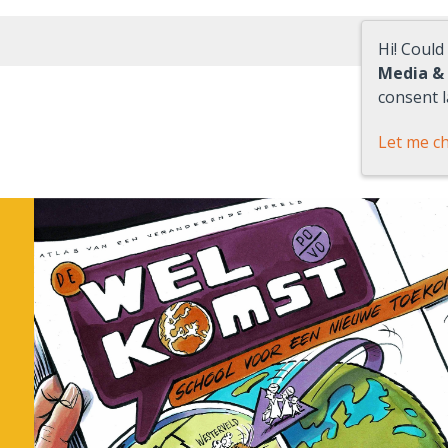
Hi! Could
Media &
consent l
Let me c