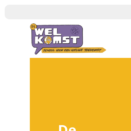
Home
Aanmelden kennismaking
Kernwaarden
Kinderen
Ouders & School
De