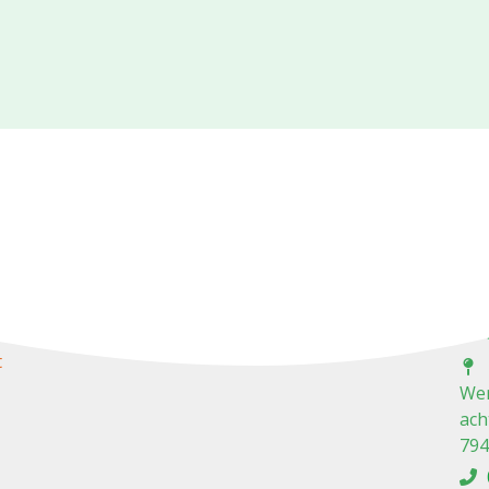
C
t
Wer
ach
794