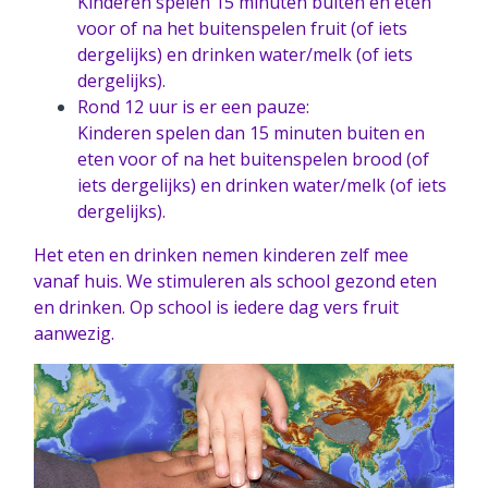
Kinderen spelen 15 minuten buiten en eten
voor of na het buitenspelen fruit (of iets
ISK
dergelijks) en drinken water/melk (of iets
dergelijks).
Rond 12 uur is er een pauze:
Expertise delen
Kinderen spelen dan 15 minuten buiten en
eten voor of na het buitenspelen brood (of
iets dergelijks) en drinken water/melk (of iets
Samenwerkingsconvenant
dergelijks).
Het eten en drinken nemen kinderen zelf mee
Contact
vanaf huis. We stimuleren als school gezond eten
en drinken. Op school is iedere dag vers fruit
aanwezig.