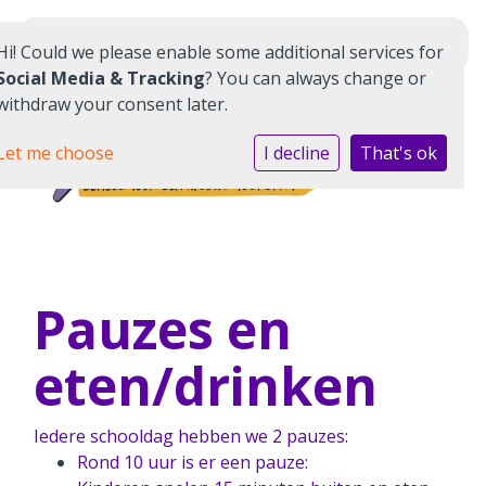
Schoolwiki
Hi! Could we please enable some additional services for
Social Media & Tracking
? You can always change or
withdraw your consent later.
Let me choose
I decline
That's ok
Home
Aanmelden kennismaking
Pauzes en
Kernwaarden
eten/drinken
Kinderen
Iedere schooldag hebben we 2 pauzes:
Ouders & School
Rond 10 uur is er een pauze: