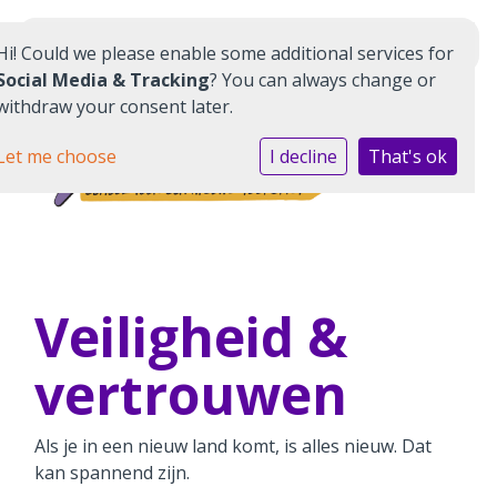
Schoolwiki
Hi! Could we please enable some additional services for
Social Media & Tracking
? You can always change or
withdraw your consent later.
Let me choose
I decline
That's ok
Home
Aanmelden kennismaking
Veiligheid &
Kernwaarden
vertrouwen
Kinderen
Als je in een nieuw land komt, is alles nieuw. Dat
Ouders & School
kan spannend zijn.